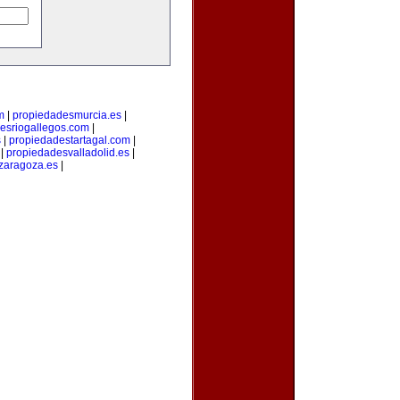
m
|
propiedadesmurcia.es
|
esriogallegos.com
|
s
|
propiedadestartagal.com
|
|
propiedadesvalladolid.es
|
zaragoza.es
|