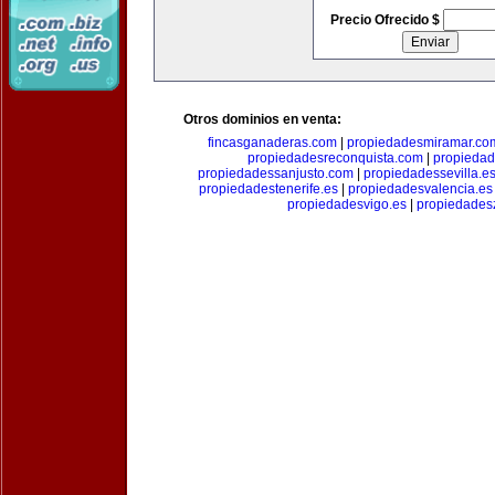
Precio Ofrecido $
Otros dominios en venta:
fincasganaderas.com
|
propiedadesmiramar.co
propiedadesreconquista.com
|
propiedad
propiedadessanjusto.com
|
propiedadessevilla.e
propiedadestenerife.es
|
propiedadesvalencia.es
propiedadesvigo.es
|
propiedades