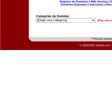
Registro de Dominios
|
Web Hosting
|
D
Dominios Expirados
|
Industrias
|
Indu
Categorías de Dominio:
[Pág. princi
** Precios expre
© 2002/2022 Solo10.com