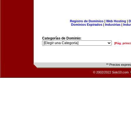
Registro de Dominios
|
Web Hosting
|
D
Dominios Expirados
|
Industrias
|
Indu
Categorías de Dominio:
[Pág. princi
** Precios expre
© 2002/2022 Solo10.com