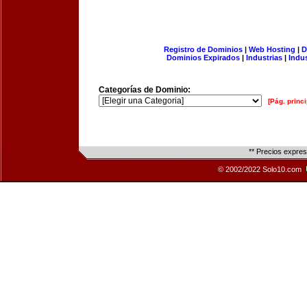
Registro de Dominios
|
Web Hosting
|
D
Dominios Expirados
|
Industrias
|
Indu
Categorías de Dominio:
[Pág. princi
** Precios expre
© 2002/2022 Solo10.com