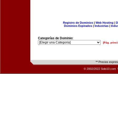
Registro de Dominios
|
Web Hosting
|
D
Dominios Expirados
|
Industrias
|
Indu
Categorías de Dominio:
[Pág. princi
** Precios expre
© 2002/2022 Solo10.com