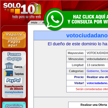
votociudadan
El dueño de este dominio lo ha
Mayusculas:
VOTOCIUDAD
Minusculas:
votociudadano
Longitud:
13 caracteres
Categorias:
Gobierno
,
Soci
Precio:
Realizar una of
Visitar!
votociudadano
Serán consideradas ofer
Realizar una Oferta