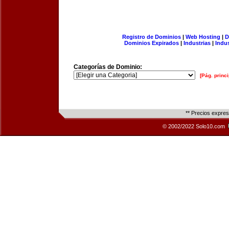
Registro de Dominios
|
Web Hosting
|
D
Dominios Expirados
|
Industrias
|
Indu
Categorías de Dominio:
[Pág. princi
** Precios expre
© 2002/2022 Solo10.com