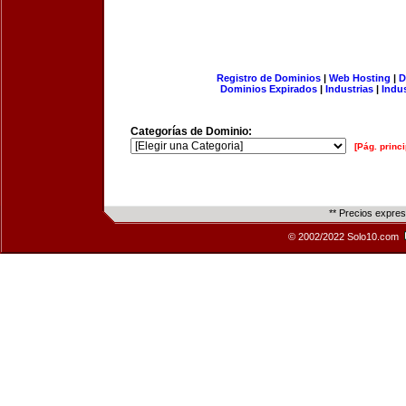
Registro de Dominios
|
Web Hosting
|
D
Dominios Expirados
|
Industrias
|
Indu
Categorías de Dominio:
[Pág. princi
** Precios expre
© 2002/2022 Solo10.com