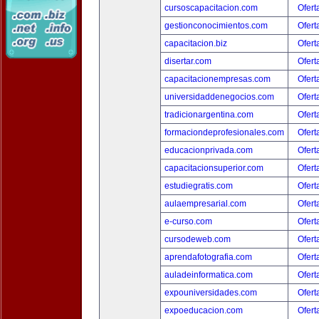
cursoscapacitacion.com
Ofert
gestionconocimientos.com
Ofert
capacitacion.biz
Ofert
disertar.com
Ofert
capacitacionempresas.com
Ofert
universidaddenegocios.com
Ofert
tradicionargentina.com
Ofert
formaciondeprofesionales.com
Ofert
educacionprivada.com
Ofert
capacitacionsuperior.com
Ofert
estudiegratis.com
Ofert
aulaempresarial.com
Ofert
e-curso.com
Ofert
cursodeweb.com
Ofert
aprendafotografia.com
Ofert
auladeinformatica.com
Ofert
expouniversidades.com
Ofert
expoeducacion.com
Ofert