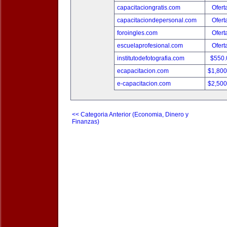
capacitaciongratis.com
Ofert
capacitaciondepersonal.com
Ofert
foroingles.com
Ofert
escuelaprofesional.com
Ofert
institutodefotografia.com
$550
ecapacitacion.com
$1,80
e-capacitacion.com
$2,50
<< Categoria Anterior (Economia, Dinero y
Finanzas)