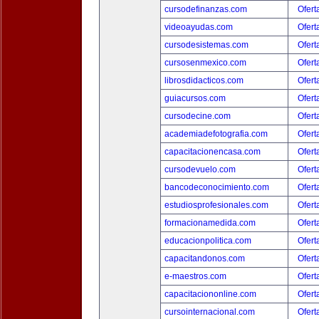
cursodefinanzas.com
Ofert
videoayudas.com
Ofert
cursodesistemas.com
Ofert
cursosenmexico.com
Ofert
librosdidacticos.com
Ofert
guiacursos.com
Ofert
cursodecine.com
Ofert
academiadefotografia.com
Ofert
capacitacionencasa.com
Ofert
cursodevuelo.com
Ofert
bancodeconocimiento.com
Ofert
estudiosprofesionales.com
Ofert
formacionamedida.com
Ofert
educacionpolitica.com
Ofert
capacitandonos.com
Ofert
e-maestros.com
Ofert
capacitaciononline.com
Ofert
cursointernacional.com
Ofert